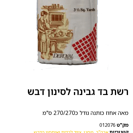
רשת בד גבינה לסינון דבש
מאה אחוז כותנה גודל כ270/270 ס"מ
מק"ט
012076
קטגוריות
ארה"ב
,
מסנן
,
ציוד לרדית ואיחסון הדבש