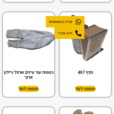
פניה בוואטסאפ
חיוג מהיר
מדף 4X7
כפפות עור עיזים שרוול ניילון
ארוך
הוספה לסל
הוספה לסל