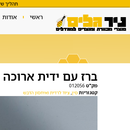
תהליך של
ראשי
אודות
ברז עם ידית ארוכה א
מק"ט
012056
קטגוריות
סין
,
ציוד לרדית ואיחסון הדבש