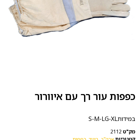
כפפות עור רך עם איוורור
במידותS-M-LG-XL
מק"ט
2112
קטגוריות
ארה"ב
,
ביגוד
,
כפפות