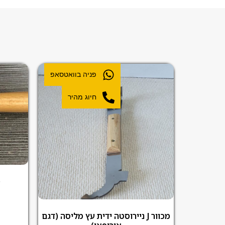
פניה בוואטסאפ
חיוג מהיר
מ
מכוור J ניירוסטה ידית עץ מליסה (דגם