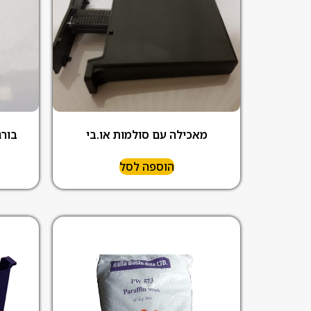
מאכילה עם סולמות או.בי
בורג וו 40 מ"מ 
הוספה לסל