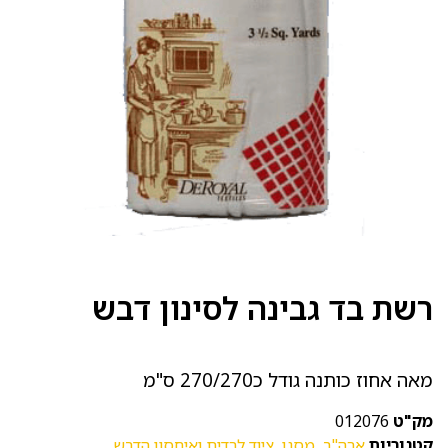
רשת בד גבינה לסינון דבש
מאה אחוז כותנה גודל כ270/270 ס"מ
מק"ט
012076
קטגוריות
ארה"ב
,
מסנן
,
ציוד לרדית ואיחסון הדבש