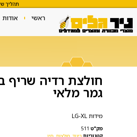
תהליך של
ראשי
אודות
חולצת רדיה שריף ב
גמר מלאי
מידות LG-XL
מק"ט
511
קטגוריות
ביגוד
,
חולצות
,
סין