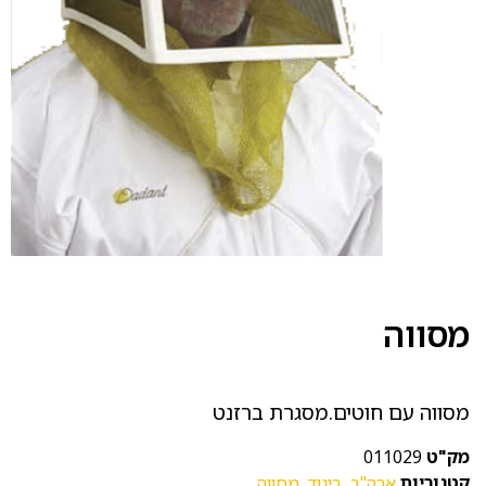
מסווה
מסווה עם חוטים.מסגרת ברזנט
מק"ט
011029
קטגוריות
ארה"ב
,
ביגוד
,
מסווה