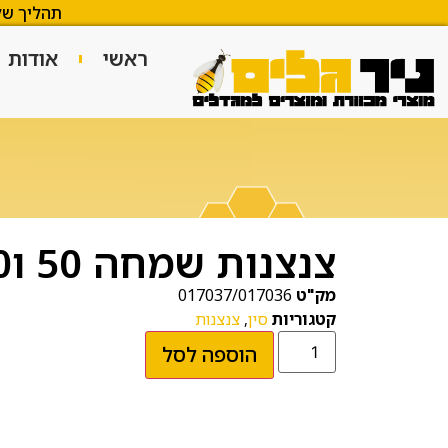
תהליך של
ראשי
אודות
צנצנות שמחה 50 ו80 גרם
מק"ט
017037/017036
קטגוריות
סין
,
צנצנות
הוספה לסל